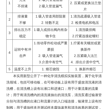
1
2. 压紧或更换法兰垫
不排液
2.吸入管道漏气
片
排液量
1.吸入管道局部阻塞
1.清洗疏通吸入管道
2
不够
2. 转数不足
2. 检查电机和电压
排出压力不
1.吸入或排出阀内有杂
1.清洗吸排阀
3
稳定
物卡住
2.拧紧连接处螺钉
1.传动零件松动或严重
1.拧紧有关螺丝或更
运转中有冲
磨损
换新件
4
击声
2. 吸入管道漏气
2.压紧吸入法兰
3.介质中有空气
4. .排出介质中空气
5
温度不上升
1. 熔芯烧毁
1. 换新件熔芯
本实用新型公开了一种化学清洗模拟实验装置，属于化学清
洗领域，包括可移动板，在可移动板上设有用于盛放清洗液的清
洗槽，在清洗槽上设有出液口和进液口；用于计量流量的流量
计；用于将清洗槽内的清洗液抽出的清洗泵，清洗泵通过输液管
分别与清洗槽的出液口和流量计的入口端连接，输液管上设有控
制阀；用于盛放样本并测试样本腐蚀速率和清洗效果的测试管，