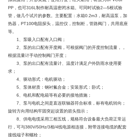
PP，也可316L制作耐高温密闭水箱。可同时试验2—5根试验
管，做几个试片的参数。主要配置：水箱0.2m3，耐高温泵，加
热器，PT100电阻探头，温控仪，控制柜，管路阀门，共用底座
等。
1、泵吸入口配有入口阀；
2、泵的出口配有开度阀，可根据阀门的开度控制流量，，
根据流量计手动控制阀门开度；
3、泵的出口配有流量计、温度计满足户外防雨水使用要
求；
4、驱动形式：电机驱动；
5、泵体材质：钢衬氟合金；安装形式：卧式；
6、电机和配电箱等有必要的接地措施；
7、泵与电机之间是直连联轴器符合标准，标有电机转向；
旋转方向用结构牢固突起设置的箭头指示；
8、供电电缆采用三相五线，规格符合设备最大负荷正常运
行，可与380V/50Hz/3相/4线电源相连接，附带连接电缆的配套
接线端子和螺栓；