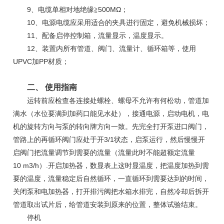
9、电缆单相对地绝缘≧500MΩ；
10、电源电缆应采用适合的夹具进行固定，避免机械损坏；
11、配备启停控制箱，流量显示，温度显示。
12、装置内所有管道、阀门、流量计、循环箱等，使用
UPVC加PP材质；
二、 使用指南
运转前应检查各连接处螺栓、螺母不允许有何松动，管道加
满水（水位要满到加药口能见水处），接通电源，启动电机，电
机的旋转方向与泵的转向牌方向一致。先完全打开泵进口阀门，
管路上的再循环阀门应处于开3/1状态，启泵运行，然后慢慢开
启阀门把流量调节到需要的流量（流量此时不能超额定流量
10 m3/h）.开启加热器，数显表上这时显温度，把温度加热到需
要的温度，流量稳定后自然循环，一直循环到需要达到的时间，
关闭泵和电加热器，打开排污阀把水箱水排完，自然冷却后拆开
管道取出试片后，给管道安装到原来的位置，整体试验结束。
停机