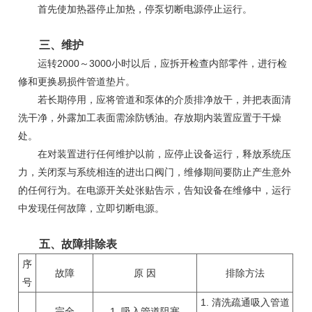
首先使加热器停止加热，停泵切断电源停止运行。
三、维护
运转2000～3000小时以后，应拆开检查内部零件，进行检
修和更换易损件管道垫片。
若长期停用，应将管道和泵体的介质排净放干，并把表面清
洗干净，外露加工表面需涂防锈油。存放期内装置应置于干燥
处。
在对装置进行任何维护以前，应停止设备运行，释放系统压
力，关闭泵与系统相连的进出口阀门，维修期间要防止产生意外
的任何行为。在电源开关处张贴告示，告知设备在维修中，运行
中发现任何故障，立即切断电源。
五、故障排除表
序
故障
原 因
排除方法
号
1. 清洗疏通
吸入管道
完全
1..吸入管道阻塞